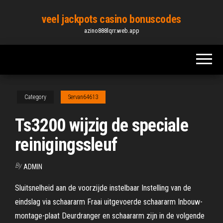
Skip
veel jackpots casino bonuscodes
to
azino888lqrr.web.app
the
content
Category
Servan64613
Ts3200 wijzig de speciale
reinigingssleuf
By
ADMIN
Sluitsnelheid aan de voorzijde instelbaar Instelling van de
eindslag via schaararm Fraai uitgevoerde schaararm Inbouw-
montage-plaat Deurdranger en schaararm zijn in de volgende