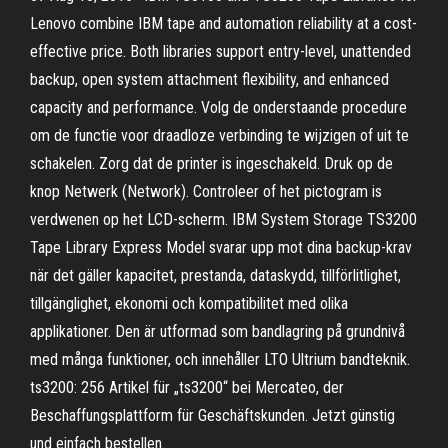
Lenovo combine IBM tape and automation reliability at a cost-
effective price. Both libraries support entry-level, unattended
backup, open system attachment flexibility, and enhanced
capacity and performance. Volg de onderstaande procedure
om de functie voor draadloze verbinding te wijzigen of uit te
schakelen. Zorg dat de printer is ingeschakeld. Druk op de
knop Netwerk (Network). Controleer of het pictogram is
verdwenen op het LCD-scherm. IBM System Storage TS3200
Tape Library Express Model svarar upp mot dina backup-krav
när det gäller kapacitet, prestanda, dataskydd, tillförlitlighet,
tillgänglighet, ekonomi och kompatibilitet med olika
applikationer. Den är utformad som bandlagring på grundnivå
med många funktioner, och innehåller LTO Ultrium bandteknik.
ts3200: 256 Artikel für „ts3200“ bei Mercateo, der
Beschaffungsplattform für Geschäftskunden. Jetzt günstig
und einfach bestellen.