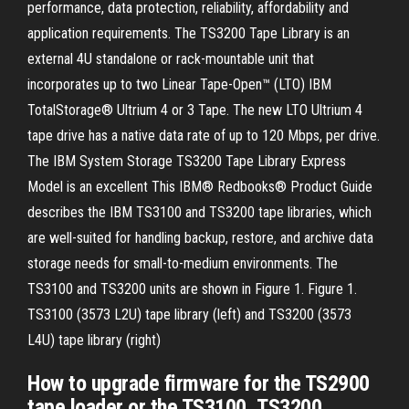
performance, data protection, reliability, affordability and
application requirements. The TS3200 Tape Library is an
external 4U standalone or rack-mountable unit that
incorporates up to two Linear Tape-Open™ (LTO) IBM
TotalStorage® Ultrium 4 or 3 Tape. The new LTO Ultrium 4
tape drive has a native data rate of up to 120 Mbps, per drive.
The IBM System Storage TS3200 Tape Library Express
Model is an excellent This IBM® Redbooks® Product Guide
describes the IBM TS3100 and TS3200 tape libraries, which
are well-suited for handling backup, restore, and archive data
storage needs for small-to-medium environments. The
TS3100 and TS3200 units are shown in Figure 1. Figure 1.
TS3100 (3573 L2U) tape library (left) and TS3200 (3573
L4U) tape library (right)
How to upgrade firmware for the TS2900
tape loader or the TS3100, TS3200,