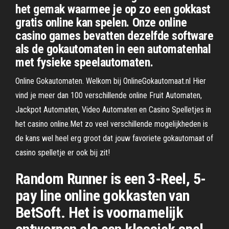
het gemak waarmee je op zo een gokkast
gratis online kan spelen. Onze online
casino games bevatten dezelfde software
als de gokautomaten in een automatenhal
met fysieke speelautomaten.
Online Gokautomaten. Welkom bij OnlineGokautomaat.nl Hier
vind je meer dan 100 verschillende online Fruit Automaten,
Jackpot Automaten, Video Automaten en Casino Spelletjes in
het casino online.Met zo veel verschillende mogelijkheden is
de kans wel heel erg groot dat jouw favoriete gokautomaat of
casino spelletje er ook bij zit!
Random Runner is een 3-Reel, 5-
pay line online gokkasten van
BetSoft. Het is voornamelijk