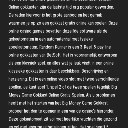
Online gokkasten zijn de laatste tijd erg populair geworden.
De reden hiervoor is het grote aanbod en het gemak
waarmee je op zo een gokkast gratis online kan spelen. Onze
online casino games bevatten dezelfde software als de
gokautomaten in een automatenhal met fysieke
speelautomaten. Random Runner is een 3-Reel, 5-pay line
online gokkasten van BetSoft. Het is voornamelijk ontworpen
als een klassiek spel, en alles wat je leuk vindt in een online
klassieke gokkasten is daar beschikbaar. Beschrijving en
herziening. Dit is een online video slot met twee verschillende
spellen. Je kunt spel 1, spel 2 of de twee spellen tegelijk Big
Money Game Gokkast Online Gratis Spelen. Als u problemen
heeft met het starten van het Big Money Game Gokkast,
probeer het dan te openen in een van de casino’s hieronder.
Deze gokautomaat zit vol met heerlijke vruchten die gezond
en vol met enorme uitbetalingen zitten. Het spel heeft 5 …