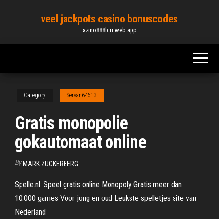
Skip
veel jackpots casino bonuscodes
to
azino888lqrr.web.app
the
content
Category
Servan64613
Gratis monopolie
gokautomaat online
By
MARK ZUCKERBERG
Spelle.nl: Speel gratis online Monopoly Gratis meer dan
10.000 games Voor jong en oud Leukste spelletjes site van
Nederland