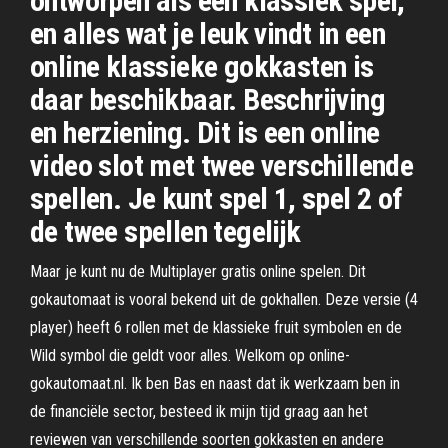
ontworpen als een klassiek spel,
en alles wat je leuk vindt in een
online klassieke gokkasten is
daar beschikbaar. Beschrijving
en herziening. Dit is een online
video slot met twee verschillende
spellen. Je kunt spel 1, spel 2 of
de twee spellen tegelijk
Maar je kunt nu de Multiplayer gratis online spelen. Dit
gokautomaat is vooral bekend uit de gokhallen. Deze versie (4
player) heeft 6 rollen met de klassieke fruit symbolen en de
Wild symbol die geldt voor alles. Welkom op online-
gokautomaat.nl. Ik ben Bas en naast dat ik werkzaam ben in
de financiële sector, besteed ik mijn tijd graag aan het
reviewen van verschillende soorten gokkasten en andere