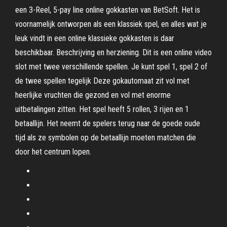
een 3-Reel, 5-pay line online gokkasten van BetSoft. Het is
voornamelijk ontworpen als een klassiek spel, en alles wat je
leuk vindt in een online klassieke gokkasten is daar
beschikbaar. Beschrijving en herziening. Dit is een online video
slot met twee verschillende spellen. Je kunt spel 1, spel 2 of
de twee spellen tegelijk Deze gokautomaat zit vol met
heerlijke vruchten die gezond en vol met enorme
uitbetalingen zitten. Het spel heeft 5 rollen, 3 rijen en 1
betaallijn. Het neemt de spelers terug naar de goede oude
tijd als ze symbolen op de betaallijn moeten matchen die
door het centrum lopen.