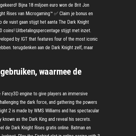
ekeerd! Bijna 18 miljoen euro won de Brit Jon
ight Rises van Microgaming™ ✅ Claim je bonus en
 de vuist gaan stijgt het aanta The Dark Knight
 coins! Uitbetalingspercentage stijgt met inzet.
eloped by IGT that features four of the most iconic
hebben. terugdenken aan de Dark Knight zelf, maar
te gebruiken, waarmee de
e Fancy3D engine to give players an immersive
challenging the dark force, and gathering the powers
 Knight 2 is made by WMS Williams and has spectacular
ty known as the Dark King and reveal his secrets.
l de Dark Knight Rises gratis online. Batman en