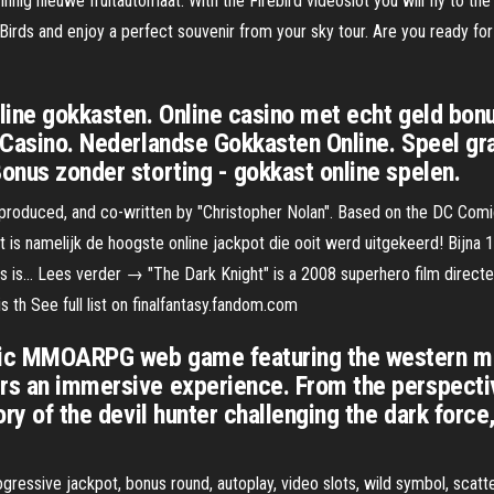
g nieuwe fruitautomaat. With the Firebird videoslot you will fly to the J
e Birds and enjoy a perfect souvenir from your sky tour. Are you ready for
nline gokkasten. Online casino met echt geld bo
r Casino. Nederlandse Gokkasten Online. Speel gr
Bonus zonder storting - gokkast online spelen.
 produced, and co-written by "Christopher Nolan". Based on the DC Comi
 namelijk de hoogste online jackpot die ooit werd uitgekeerd! Bijna 
els is… Lees verder → "The Dark Knight" is a 2008 superhero film directe
 th See full list on finalfantasy.fandom.com
gic MMOARPG web game featuring the western magic
rs an immersive experience. From the perspectiv
tory of the devil hunter challenging the dark forc
rogressive jackpot, bonus round, autoplay, video slots, wild symbol, sca