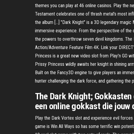
themes you can play at 46 online casinos. Play the ne
Testament celebrates one of thrash metal’s most infl
the album […] "Dark Knight" is a 3D legendary magic
immersive experience. From the perspective of the dev
the powers to overthrow seven devil kingdoms. The D
Action/Adventure Feature Film 4K. Link your DIRECTV 
Princess is a great new video slot from Play'n GO wi
Prissy Princess wildly awaits her knight in shining 
Built on the Fancy3D engine to give players an immers
hunter challenging the dark force, and gathering the
The Dark Knight; Gokkasten 
een online gokkast die jouw
Play the Dark Vortex slot and experience evil forces a
game is Win All Ways so has some terrific win potenti