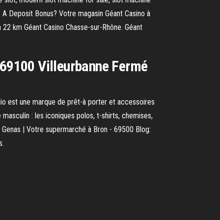
Is A Deposit Bonus? Votre magasin Géant Casino à
. à 22 km Géant Casino Chasse-sur-Rhône. Géant
69100 Villeurbanne Fermé
lio est une marque de prêt-à porter et accessoires
asculin : les iconiques polos, t-shirts, chemises,
on Genas | Votre supermarché à Bron - 69500 Blog:
s.