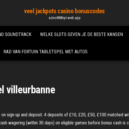
veel jackpots casino bonuscodes
azino888lqrr.web.app
INO SOUNDTRACK
WELKE SLOTS GEVEN JE DE BESTE KANSEN
RAD VAN FORTUIN TABLETSPEL MET AUTOS
el villeurbanne
r on sign-up and deposit. 4 deposits of £10, £20, £50, £100 matched wi
cash wagering (within 30 days) on eligible games before bonus cash is c