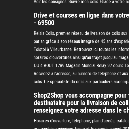
Voir les consignes. Suivre mon colis. Grâce à votre n
Drive et courses en ligne dans vot
- 69500
Relais Colis, premier réseau de livraison de colis aux 
par an grâce à son réseau intégré de 45 ans d'expér
Tolstoi à Villeurbanne. Retrouvez ici toutes les info
horaires d'ouvertures ainsi qu'au trajet jusqu'au mag
DU 4 AOUT 1789 Magasin Mondial Relay 97 cours Tolsto
Accédez à l'adresse, au numéro de téléphone et aux h
colis. Ce spécialiste du colis aux particuliers accom
Shop2Shop vous accompagne pour trou
destinataire pour la livraison de col
renseignez votre adresse dans le ch
Horaires d’ouverture, téléphone, plan d’accès, catal
cra gambling winnings, bingo at foxwoods august 2019