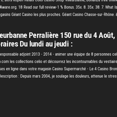
are.org. 18 Read our full review-1 % Bonus. 35x. 8. 35x. 38. 7. What 
 magasins Géant Casino les plus proches. Géant Casino Chasse-sur-Rhône
banne Perralière 150 rue du 4 Août, 
raires Du lundi au jeudi :
- Responsable adjoint 2013 - 2014 - animer une équipe de 8 personnes ce
om les collections celio et découvrez les incontournables du vestiaire m
ourses en ligne dans votre magasin Casino Supermarché - Le 4 Casino Br
ription : Depuis mars 2004, je soulage les douleurs, attenue le stres