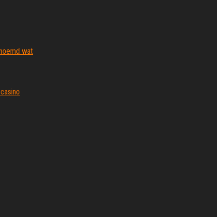
genoemd wat
 casino