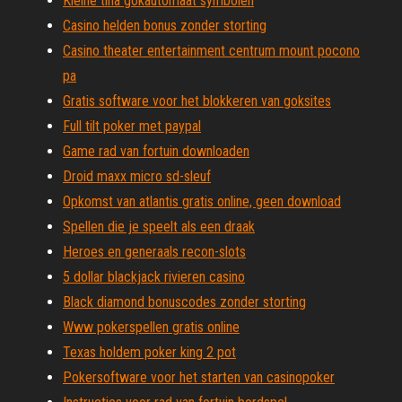
Kleine tina gokautomaat symbolen
Casino helden bonus zonder storting
Casino theater entertainment centrum mount pocono
pa
Gratis software voor het blokkeren van goksites
Full tilt poker met paypal
Game rad van fortuin downloaden
Droid maxx micro sd-sleuf
Opkomst van atlantis gratis online, geen download
Spellen die je speelt als een draak
Heroes en generaals recon-slots
5 dollar blackjack rivieren casino
Black diamond bonuscodes zonder storting
Www pokerspellen gratis online
Texas holdem poker king 2 pot
Pokersoftware voor het starten van casinopoker